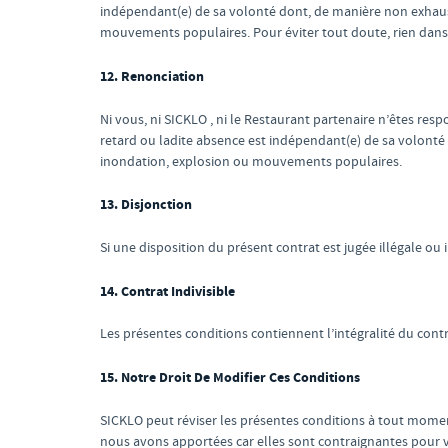
indépendant(e) de sa volonté dont, de manière non exhaust
mouvements populaires. Pour éviter tout doute, rien dans l
12. Renonciation
Ni vous, ni SICKLO , ni le Restaurant partenaire n’êtes res
retard ou ladite absence est indépendant(e) de sa volonté
inondation, explosion ou mouvements populaires.
13. Disjonction
Si une disposition du présent contrat est jugée illégale ou 
14. Contrat Indivisible
Les présentes conditions contiennent l’intégralité du contra
15. Notre Droit De Modifier Ces Conditions
SICKLO peut réviser les présentes conditions à tout momen
nous avons apportées car elles sont contraignantes pour 