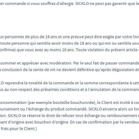
ser commande si vous souffrez d’allergie. SICKLO ne peut pas garantir que 
x personnes de plus de 18 ans et une preuve peut être exigée par votre livr
 à toute personne qui semble avoir moins de 18 ans ou qui est ou semble sou
nfirmez que vous avez au moins 18 ans. Toute violation du présent article 
onsommer et apprécier avec modération. Par le seul fait de passer commande
 la conclusion de la vente de vin ne devient définitive qu’après dégustation e
ICKLO reprendra la totalité de la commande et la somme correspondante à c
dus au non-respect des présentes conditions et à l’annulation de la comman
a consommation (par exemple bouteille bouchonnée), le Client est invité à co
oursement ou l’échange du produit commandé. SICKLO enverra alors un livre
ion. SICKLO se réserve le droit de refuser tout échange ou remboursement
ant d’origine avec bouchon d’origine. En cas de confirmation par le vende
ais pour le Client.)