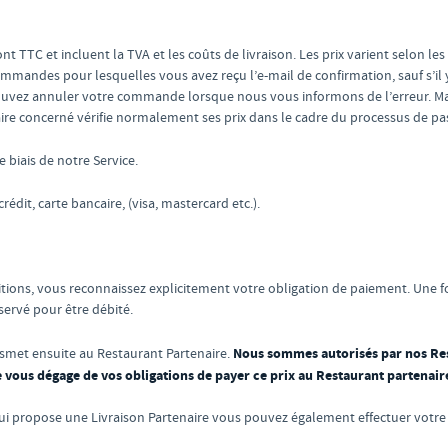
nt TTC et incluent la TVA et les coûts de livraison. Les prix varient selon le
andes pour lesquelles vous avez reçu l’e-mail de confirmation, sauf s’il y 
uvez annuler votre commande lorsque nous vous informons de l’erreur. Malgr
naire concerné vérifie normalement ses prix dans le cadre du processus de
e biais de notre Service.
dit, carte bancaire, (visa, mastercard etc.).
itions, vous reconnaissez explicitement votre obligation de paiement. Une 
éservé pour être débité.
Nous sommes autorisés par nos Res
nsmet ensuite au Restaurant Partenaire.
 vous dégage de vos obligations de payer ce prix au Restaurant partenair
ui propose une Livraison Partenaire vous pouvez également effectuer votre