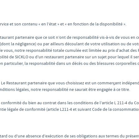
rvice et son contenu « en l’état » et « en fonction de la disponibilité ».
aurant partenaire que ce soit n’ont de responsabilité vis-à-vis de vous en ce
nt la négligence) ou par ailleurs découlant de votre utilisation ou de votre 
de vous, notre responsabilité totale cumulée est limitée au prix d’achat d
ité de SICKLO ou d’un restaurant partenaire sur un sujet pour lequel il sera
 en particulier, la responsabilité dans un décès ou des blessures corporelles
. Le Restaurant partenaire que vous choisissez est un commerçant indépenda
itions légales, notre responsabilité ne saurait être engagée à ce titre.
e conformité du bien au contrat dans les conditions de l’article L 211-4 du
rantie légale de conformité (article L211-4 et suivant Code de la consommatio
etard ou d’une absence d’exécution de ses obligations aux termes du présent 