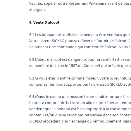
Veuillez appeler notre Restaurant Partenaire avant de pas
allergène.
6. Vente D’alcool
6.1 Les boissons alcoolisées ne peuvent être vendues qu’au
Votre livreur SICKLO pourra refuser de fournir de l’alcool
En passant une commande qui contient de l’alcool, vous co
6.2 L’abus d’alcool est dangereux pour la santé. Sachez c
au bénéfice de l’article 1587 du Code civil qui prévoit que
6.3 Si vous êtes identifié comme mineur, votre livreur S
compenser les frais supportés par la Livraison SICKLO et 
6.4 (Dans le cas où une boisson livrée serait impropre à l
heures à compter de la livraison afin de procéder au remb
vendeur que la boisson est bien impropre à la consommat
contenu et/ou qui ne serait pas retournée dans son conten
SICKLO procédera à son échange ou remboursement, sans fr