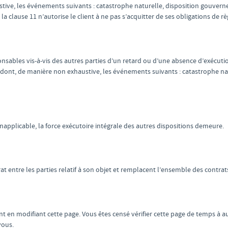
ive, les événements suivants : catastrophe naturelle, disposition gouverne
a clause 11 n’autorise le client à ne pas s’acquitter de ses obligations de 
ponsables vis-à-vis des autres parties d’un retard ou d’une absence d’exécuti
 dont, de manière non exhaustive, les événements suivants : catastrophe na
inapplicable, la force exécutoire intégrale des autres dispositions demeure.
t entre les parties relatif à son objet et remplacent l’ensemble des contrats e
t en modifiant cette page. Vous êtes censé vérifier cette page de temps à 
vous.