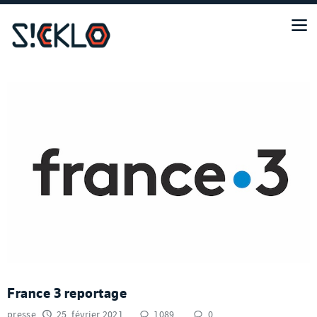
France 3 reportage
presse
25. février 2021
1089
0